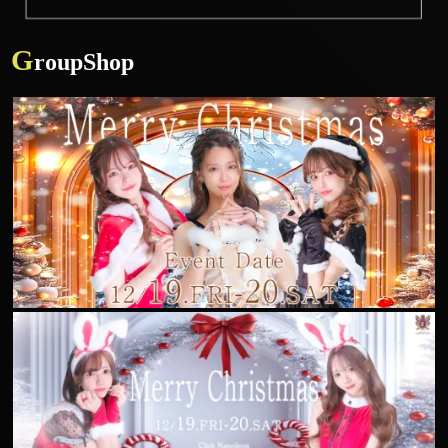
G
roupShop