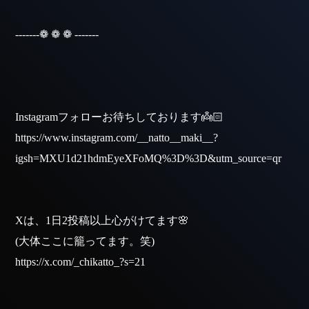
TOP
-------❁ ❁ ❁ -------
SYSTEM
CAST
STORY
DIARY
RECRUIT
STORE
CORAM
Instagramフォローお待ちしております👼🏻
GROUP PAGE
https://www.instagram.com/__natto__maki__?
TEL / 092-402-5003
igsh=MXU1d21hdmEyeXFoMQ%3D%3D&utm_source=qr
Xは、1日2投稿以上心がけてます🌸
(大体ここに籠ってます。笑)
https://x.com/_chikatto_?s=21