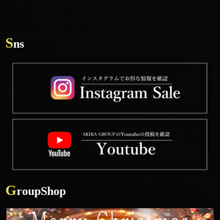
S
ns
G
roupShop