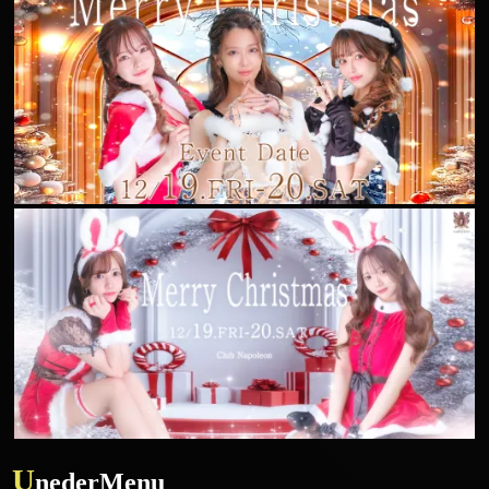
U
nederMenu